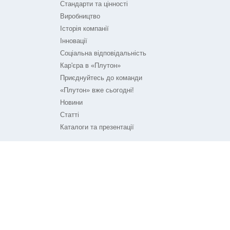
Стандарти та цінності
Виробництво
Історія компанії
Інновації
Соціальна відповідальність
Кар'єра в «Плутон»
Приєднуйтесь до команди
«Плутон» вже сьогодні!
Новини
Статті
Каталоги та презентації
ПЛУТОН НА ЗВ'ЯЗКУ
Контакти
Технічна підтримка