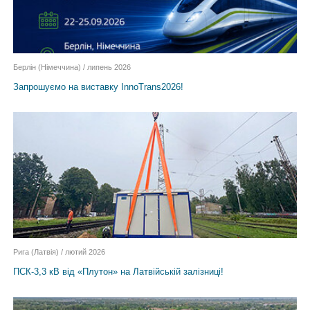
Берлін (Німеччина) / липень 2026
Запрошуємо на виставку InnoTrans2026!
Рига (Латвія) / лютий 2026
ПСК-3,3 кВ від «Плутон» на Латвійській залізниці!