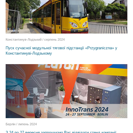
Константинув-Лодзький / серпень 2024
Пуск сучасної модульної тягової підстанції «Przygraniczna» у
Константинуві-Лодзькому
Берлін / липень 2024
З 24 по 27 вересня запрошуємо Вас відвідати стенд компанії