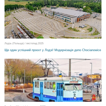
Лодзь (Польща) / листопад 2025
Ще один успішний проєкт у Лодзі! Модернізація депо Chocianowice