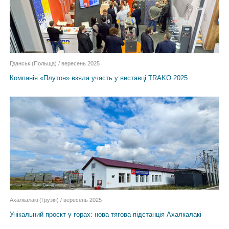
Гданськ (Польща) / вересень 2025
Компанія «Плутон» взяла участь у виставці TRAKO 2025
Ахалкалакі (Грузія) / вересень 2025
Унікальний проєкт у горах: нова тяговa підстанція Ахалкалакі