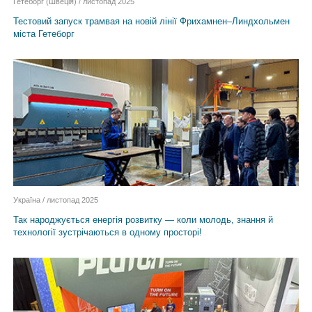
Гетеборг (Швеція) / листопад 2025
Тестовий запуск трамвая на новій лінії Фрихамнен–Линдхольмен
міста Гетеборг
Україна / листопад 2025
Так народжується енергія розвитку — коли молодь, знання й
технології зустрічаються в одному просторі!