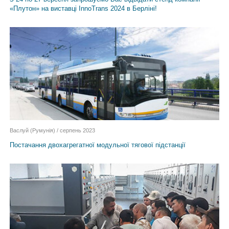
«Плутон» на виставці InnoTrans 2024 в Берліні!
Васлуй (Румунія) / серпень 2023
Постачання двохагрегатної модульної тягової підстанції