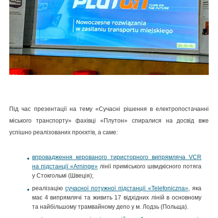
Під час презентації на тему «Сучасні рішення в електропостачанні
міського транспорту» фахівці «Плутон» спиралися на досвід вже
успішно реалізованих проєктів, а саме:
впровадження керованого тиристорного випрямляча VCR
на підстанції «Arninge»
лінії приміського швидкісного потяга
у Стокгольмі (Швеція);
реалізацію
сучасної потужної підстанції «Telefoniczna»
, яка
має 4 випрямлячі та живить 17 відхідних ліній в основному
та найбільшому трамвайному депо у м. Лодзь (Польща).