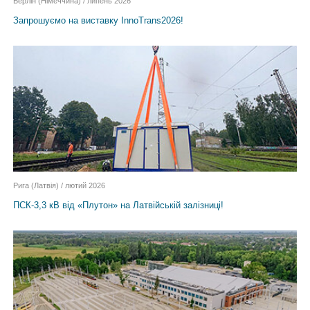
Берлін (Німеччина) / липень 2026
Запрошуємо на виставку InnoTrans2026!
Рига (Латвія) / лютий 2026
ПСК-3,3 кВ від «Плутон» на Латвійській залізниці!