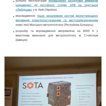
успішну експлуатацію
інноваційних бездугових вимикачів
надшвидкої дії постійного струму AFB на підстанції
«Либідська»
у м. Київ (Україна);
впровадження
трьох незалежних систем диспетчерського
керування електропостачанням та життєзабезпеченням
нової лінії Мінського метрополітену (Республіка Білорусь);
розробку та впровадження випрямляча на 8000 А у
викатному виконанні для метрополітену м. Стокгольм
(Швеція).