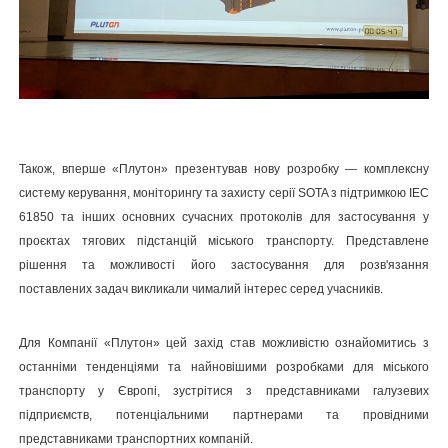
Також, вперше «Плутон» презентував нову розробку — комплексну
систему керування, моніторингу та захисту серії SOTA з підтримкою IEC
61850 та інших основних сучасних протоколів для застосування у
проєктах тягових підстанцій міського транспорту. Представлене
рішення та можливості його застосування для розв'язання
поставлених задач викликали чималий інтерес серед учасників.
Для Компанії «Плутон» цей захід став можливістю ознайомитись з
останніми тенденціями та найновішими розробками для міського
транспорту у Європі, зустрітися з представниками галузевих
підприємств, потенціальними партнерами та провідними
представниками транспортних компаній.