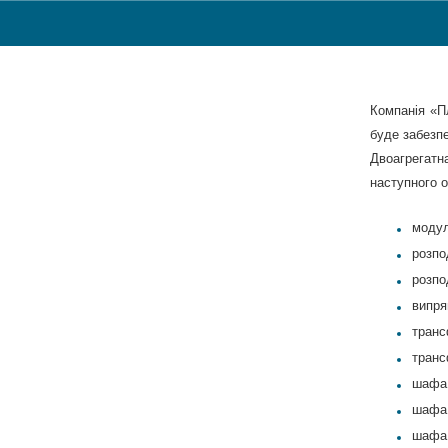
Компанія «Пл
буде забезп
Двоагрегат
наступного 
модул
розпо
розпо
випря
транс
транс
шафа 
шафа 
шафа 