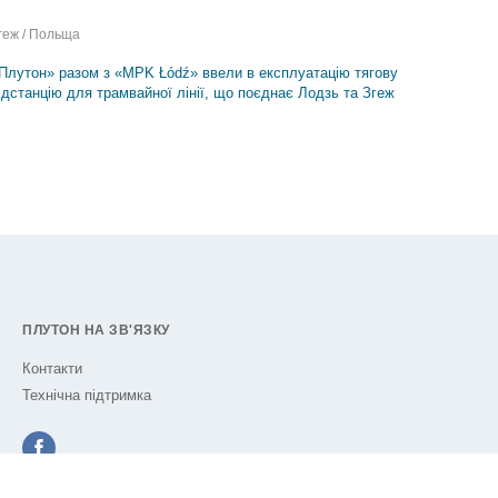
геж / Польща
Плутон» разом з «MPK Łódź» ввели в експлуатацію тягову
ідстанцію для трамвайної лінії, що поєднає Лодзь та Згеж
ПЛУТОН НА ЗВ'ЯЗКУ
Контакти
Технічна підтримка