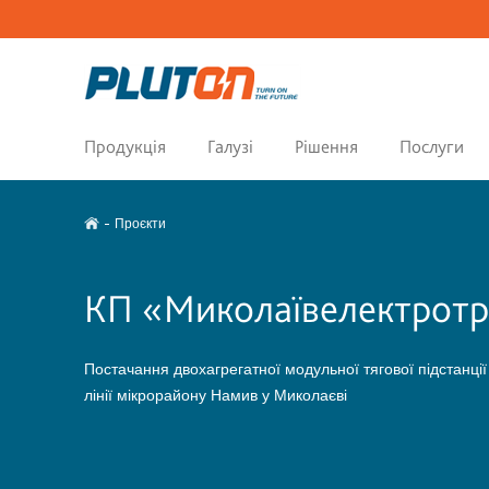
Продукція
Галузі
Рішення
Послуги
Проєкти
КП «Миколаївелектрот
Постачання двохагрегатної модульної тягової підстанції
лінії мікрорайону Намив у Миколаєві