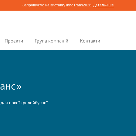
Запрошуємо на виставку InnoTrans2026!
Детальніше
Проєкти
Група компаній
Контакти
ранс»
 для нової тролейбусної