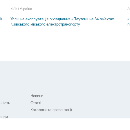
Київ / Україна
З
ії
Успішна експлуатація обладнання «Плутон» на 34 об'єктах
«
Київського міського електротранспорту
п
Новини
ьність
Статті
Каталоги та презентації
анди
і!