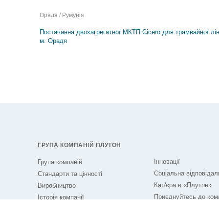
Орадя / Румунiя
Постачання двохагрегатної МКТП Cicero для трамвайної лін
м. Орадя
ГРУПА КОМПАНІЙ ПЛУТОН
Інновації
Група компаній
Соціальна відповідал
Стандарти та цінності
Кар'єра в «Плутон»
Виробництво
Приєднуйтесь до ком
Історія компанії
«Плутон» вже сьогодн