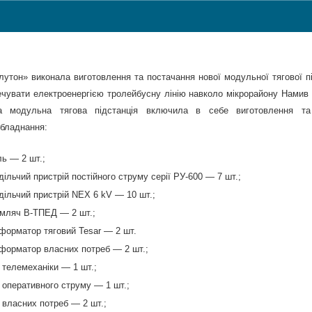
утон» виконала виготовлення та постачання нової модульної тягової пі
ечувати електроенергією тролейбусну лінію навколо мікрорайону Намив 
на модульна тягова підстанція включила в себе виготовлення та
обладнання:
ь — 2 шт.;
дільчий пристрій постійного струму серії РУ-600 — 7 шт.;
дільчий пристрій NEX 6 kV — 10 шт.;
мляч В-ТПЕД — 2 шт.;
форматор тяговий Tesar — 2 шт.
форматор власних потреб — 2 шт.;
телемеханіки — 1 шт.;
оперативного струму — 1 шт.;
власних потреб — 2 шт.;