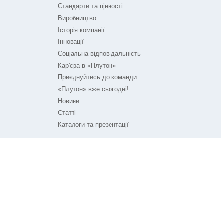
Стандарти та цінності
Виробництво
Історія компанії
Інновації
Соціальна відповідальність
Кар'єра в «Плутон»
Приєднуйтесь до команди
«Плутон» вже сьогодні!
Новини
Статті
Каталоги та презентації
ПЛУТОН НА ЗВ'ЯЗКУ
Контакти
Технічна підтримка