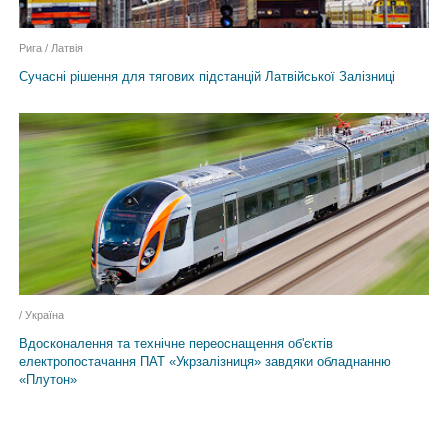
Рига / Латвiя
Сучасні рішення для тягових підстанцій Латвійської Залізниці
/ Україна
Вдосконалення та технічне переоснащення об'єктів
електропостачання ПАТ «Укрзалізниця» завдяки обладнанню
«Плутон»