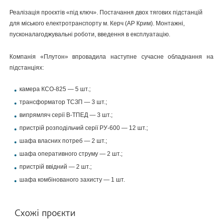
Реалізація проєктів «під ключ». Постачання двох тягових підстанцій
для міського електротранспорту м. Керч (АР Крим). Монтажні,
пусконалагоджувальні роботи, введення в експлуатацію.
Компанія «Плутон» впровадила наступне сучасне обладнання на
підстанціях:
камера КСО-825 — 5 шт.;
трансформатор ТСЗП — 3 шт.;
випрямляч серії В-ТПЕД — 3 шт.;
пристрій розподільчий серії РУ-600 — 12 шт.;
шафа власних потреб — 2 шт.;
шафа оперативного струму — 2 шт.;
пристрій ввідний — 2 шт.;
шафа комбінованого захисту — 1 шт.
Схожі проєкти