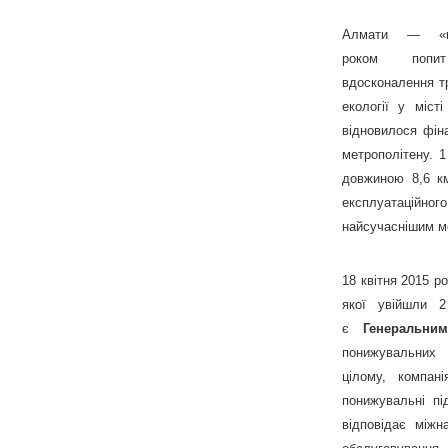
Алмати — «пі
роком поп
вдосконалення т
екології у міст
відновилося фіна
метрополітену. 
довжиною 8,6 км
експлуатаційного
найсучаснішим м
18 квітня 2015 р
якої увійшли 2
є
Генеральни
понижуваль
цілому, компан
понижувальні пі
відповідає міжн