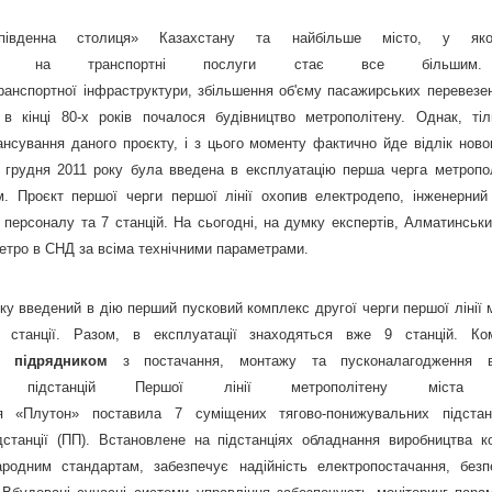
вденна столиця» Казахстану та найбільше місто, у я
ит на транспортні послуги стає все більши
ранспортної інфраструктури, збільшення об'єму пасажирських перевезе
і в кінці 80-х років почалося будівництво метрополітену. Однак, ті
нсування даного проєкту, і з цього моменту фактично йде відлік новог
1 грудня 2011 року була введена в експлуатацію перша черга метропо
. Проєкт першої черги першої лінії охопив електродепо, інженерний
 персоналу та 7 станцій. На сьогодні, на думку експертів, Алматинськ
етро в СНД за всіма технічними параметрами.
оку введений в дію перший пусковий комплекс другої черги першої лінії 
 станції. Разом, в експлуатації знаходяться вже 9 станцій. Ко
м підрядником
з постачання, монтажу та пусконалагодження в
них підстанцій Першої лінії метрополітену міст
ія «Плутон» поставила 7 суміщених тягово-понижувальних підста
дстанції (ПП). Встановлене на підстанціях обладнання виробництва к
ародним стандартам, забезпечує надійність електропостачання, безп