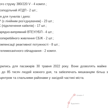
го струму 380/220 V - 4 компл.;
озподільчий АТДП - 2 шт.;
 для тунелів і депо:
 (з лінійним роз’єднувачем) - 23 шт.;
 (підключення кабелів) - 17 шт.;
зарядно-випрямний ВТЕУ/УБП - 4 шт.;
езперебійного живлення СБЖ - 2 шт.;
омпенсації реактивної потужності - 8 шт.;
телемеханічного обладнання - 2 компл.
дкрились для пасажирів 30 травня 2022 року. Вони дозволять майже 
 до 85 тисяч людей кожного дня, та забезпечать мешканцям більш 
центром та спальними районами у західній частині міста.