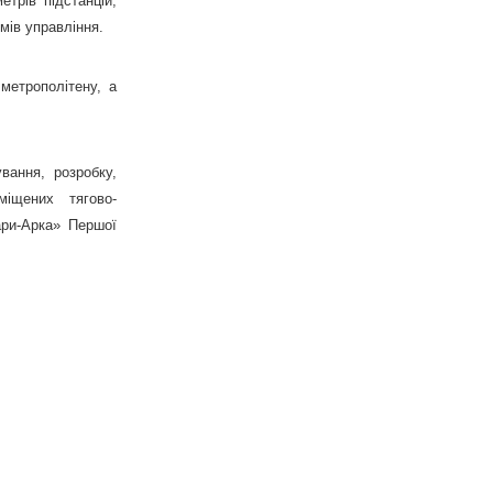
трів підстанцій,
тмів управління.
метрополітену, а
вання, розробку,
іщених тягово-
ари-Арка» Першої