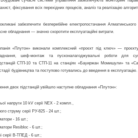
 Вбудовані сучасні системи управління забезпечують моніторинг параме
ахист, фіксування всіх перехідних процесів, аналіз та реалізацію алгори
 покликані забезпечити безперебійне електропостачання Алматинського 
сне обладнання — значно скоротити експлуатаційні витрати.
панія «Плутон» виконали комплексний «проєкт під ключ» — проєкту
ладнання, шеф-монтаж та пусконалагоджувальні роботи для сум
дстанцій СТП-10 та СТП-11 на станціях «Бауиржан Момишули» та «С
а стадії будівництва та поступово готувались до введення в експлуатацію.
ення двох підстанцій увійшло наступне обладнання «Плутон»:
ої напруги 10 kV серії NEX - 2 компл.,
ого струму серії РУ-825 - 24 шт.;
атори - 16 шт.;
тори Resibloc - 6 шт.;
 серії В-ТПЕД - 6 шт.;