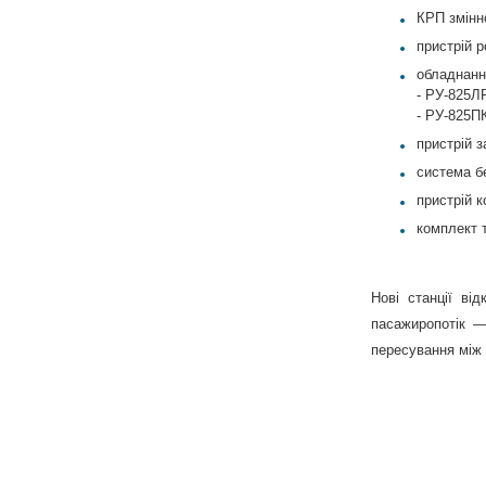
КРП змінно
пристрій р
обладнання
- РУ-825ЛР
- РУ-825ПК
пристрій 
система б
пристрій к
комплект 
Нові станції ві
пасажиропотік —
пересування між 