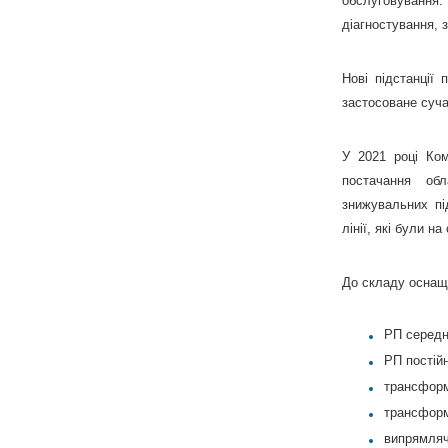
обслуговування.
діагностування, з
Нові підстанції
застосоване суча
У 2021 році Ком
постачання об
знижувальних пі
лінії, які були н
До складу оснащ
РП середнь
РП постійн
трансформ
трансформа
випрямлячі