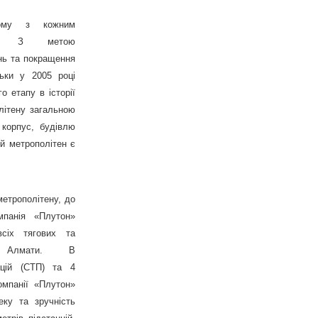
кому з кожним
м. З метою
нь та покращення
льки у 2005 році
о етапу в історії
літену загальною
 корпус, будівлю
ий метрополітен є
метрополітену, до
мпанія «Плутон»
сіх тягових та
а Алмати. В
нцій (СТП) та 4
омпанії «Плутон»
еку та зручність