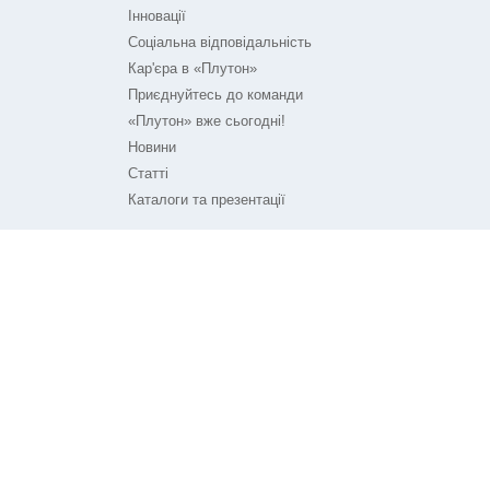
Інновації
Соціальна відповідальність
Кар'єра в «Плутон»
Приєднуйтесь до команди
«Плутон» вже сьогодні!
Новини
Статті
Каталоги та презентації
ПЛУТОН НА ЗВ'ЯЗКУ
Контакти
Технічна підтримка
© ТОВ «Плутон IC» 2026
Розроблено агенством
Frondevo