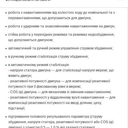
робота з навантаженнями від холостого ходу до номінальної та з
перевантаженнями, що допускаються для двигуна;
робота з ударними та знакозмінними навантаженнями на двигун;
стійка робота у перехідних режимах та режимах недозбудження,
що допускаються двигуном;
автоматичний та ручний режим управління струмом збудження;
в ручному режимі стабілізація струму збудження;
в автоматичному режимі стабілізація:
- напруги статора двигуна — для стабілізації напруги мережі, що
живить двигун;
- реактивної потужності двигуна — для компенсації реактивної
потужності при її фіксованому рівні в мережі;
- COS (φ) двигуна — для механізмів зі змінним навантаженням;
- реактивної потужності у віддаленому вузлі навантаження — для
компенсації реактивної потужності на вводі ділянки, цеху,
підстанції;
підтримання головного регульованого параметра (струму
збудження, напруги статора, реактивної потужності або COS (φ)
двигуна) з точністю 0,5 — 1,0 % від заданої статичної