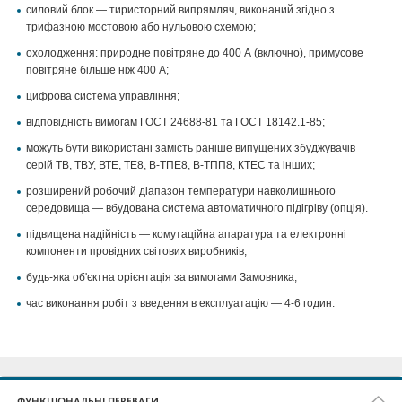
силовий блок — тиристорний випрямляч, виконаний згідно з
трифазною мостовою або нульовою схемою;
охолодження: природне повітряне до 400 А (включно), примусове
повітряне більше ніж 400 А;
цифрова система управління;
відповідність вимогам ГОСТ 24688-81 та ГОСТ 18142.1-85;
можуть бути використані замість раніше випущених збуджувачів
серій ТВ, ТВУ, ВТЕ, ТЕ8, В-ТПЕ8, В-ТПП8, КТЕС та інших;
розширений робочий діапазон температури навколишнього
середовища — вбудована система автоматичного підігріву (опція).
підвищена надійність — комутаційна апаратура та електронні
компоненти провідних світових виробників;
будь-яка об'єктна орієнтація за вимогами Замовника;
час виконання робіт з введення в експлуатацію — 4-6 годин.
ФУНКЦІОНАЛЬНІ ПЕРЕВАГИ