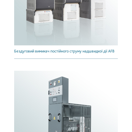
Бездуговий вимикач постійного струму надшвидкої дії AFB