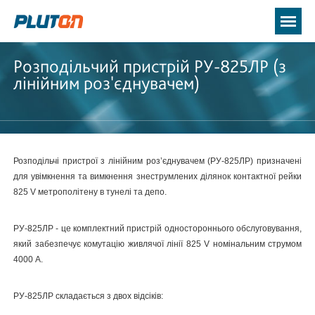
Розподільчий пристрій РУ-825ЛР (з
лінійним роз'єднувачем)
Розподільчі пристрої з лінійним роз’єднувачем (РУ-825ЛР) призначені
для увімкнення та вимкнення знеструмлених ділянок контактної рейки
825 V метрополітену в тунелі та депо.
РУ-825ЛР - це комплектний пристрій одностороннього обслуговування,
який забезпечує комутацію живлячої лінії 825 V номінальним струмом
4000 А.
РУ-825ЛР складається з двох відсіків: