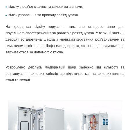
відсіку з роз’єднувачем та силовими шинами;
відсік управління та приводу роз'єднувача.
На дверцятах відсіку керування виконане оглядове вікно для
візуального спостереження за роботою роз’єднувача. У верхній частині
дверцят встановлена шафка з кнопками керування роз’єднувачем та
вимикачем освітлення. Шафа має дверцята, які оснащені замками, що
закриваються за допомогою ключа.
Розроблено декілька модифікацій шаф залежно від кількості та
розташування силових кабелів, що підключаються, та силових шин на
вході та виході.