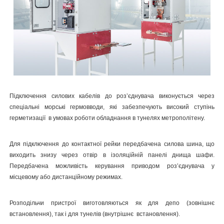
Підключення силових кабелів до роз’єднувача виконується через
спеціальні морські гермовводи, які забезпечують високий ступінь
герметизації
в умовах роботи обладнання в тунелях метрополітену.
Для підключення до контактної рейки передбачена силова шина, що
виходить знизу через отвір в ізоляційній панелі днища шафи.
Передбачена можливість керування приводом роз’єднувача у
місцевому або дистанційному режимах.
Розподільчи пристрої виготовляються як для депо (зовнішнє
встановлення), так і для тунелів (внутрішнє
встановлення).