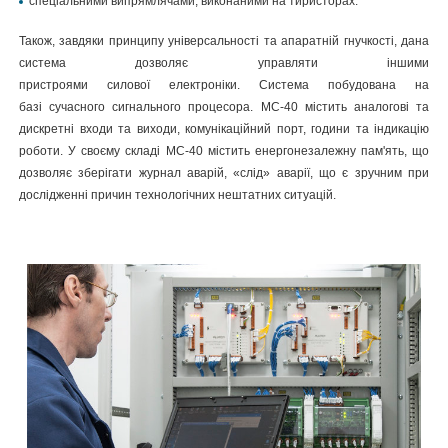
спеціальними випрямлячами, виконаними на тиристорах.
Також, завдяки принципу універсальності та апаратній гнучкості, дана
система дозволяє управляти іншими
пристроями силової електроніки. Система побудована на
базі сучасного сигнального процесора. МС-40 містить аналогові та
дискретні входи та виходи, комунікаційний порт, години та індикацію
роботи. У своєму складі МС-40 містить енергонезалежну пам'ять, що
дозволяє зберігати журнал аварій, «слід» аварії, що є зручним при
дослідженні причин технологічних нештатних ситуацій.