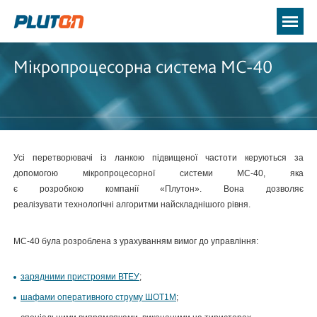
Мікропроцесорна система МС-40
Усі перетворювачі із ланкою підвищеної частоти керуються за
допомогою мікропроцесорної системи МС-40, яка
є розробкою компанії «Плутон». Вона дозволяє
реалізувати технологічні алгоритми найскладнішого рівня.
МС-40 була розроблена з урахуванням вимог до управління:
зарядними пристроями ВТЕУ
;
шафами оперативного струму ШОТ1М
;