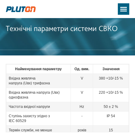
Технічні параметри системи СВКО
Найменування параметру
Од. вим.
Значення
Вхідна живляча
V
380 +10/-15 %
напруга (Uвх) трифазна
Вхідна живляча напруга (Uвх)
V
220 +10/-15 %
однофазна
Частота вхідної напруги
Hz
50 ± 2 %
Ступінь захисту згідно з
-
IP 54
IEC 60529
Термін служби, не менше
років
15