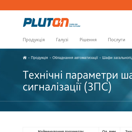
Продукція
Галузі
Рішення
Послуги
Продукція
Обладнання автоматизації
Шафи загальнопід
Технічні параметри ш
сигналізації (ЗПС)
Найменування параметру
Од. вим.
Зна