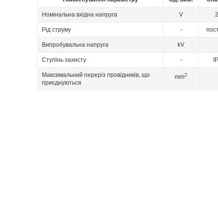
Номінальна вхідна напруга
V
Рід струму
-
пос
Випробувальна напруга
kV
Ступінь захисту
-
I
Максимальний переріз провідників, що
2
mm
приєднуються