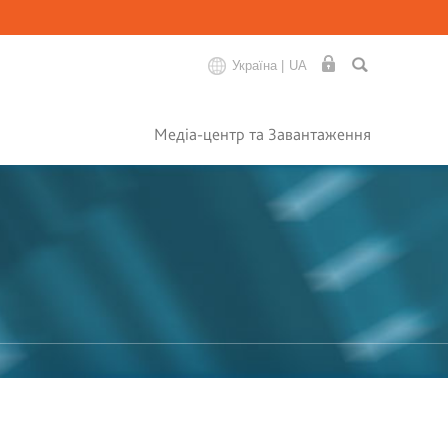
Україна |
UA
Медіа-центр та Завантаження