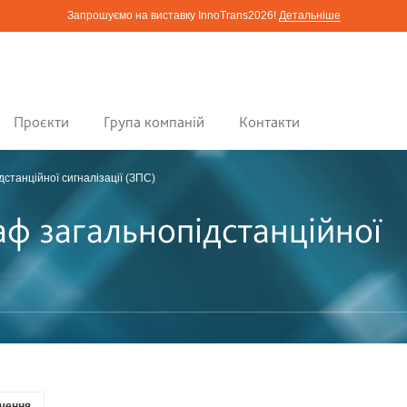
Запрошуємо на виставку InnoTrans2026!
Детальніше
Проєкти
Група компаній
Контакти
станційної сигналізації (ЗПС)
аф загальнопідстанційної
чення