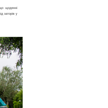
 що щоденні
ід заторів у