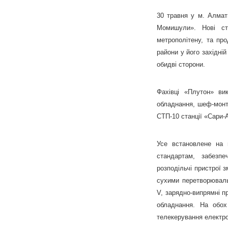
30 травня у м. Алмат
Момишули». Нові ста
метрополітену, та пр
райони у його західні
обидві сторони.
Фахівці «Плутон» ви
обладнання, шеф-монт
СТП-10 станції «Сари-
Усе встановлене на 
стандартам, забезпе
розподільчі пристрої з
сухими перетворюваль
V, зарядно-випрямні п
обладнання. На обох
телекерування електро