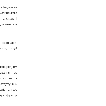
а «Бауиржан
атинського
 та спальні
 дістатися в
 постачання
 підстанцій
міжнародним
вування: це
 комплекті з
 струму 825
елів та інше
нує функції