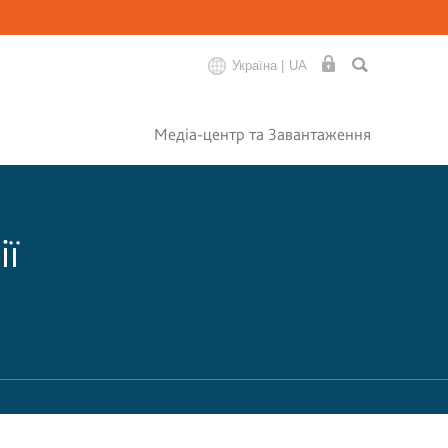
Україна |
UA
Медіа-центр та Завантаження
ії