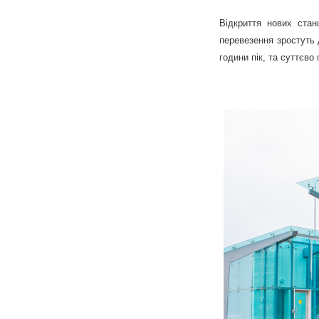
Відкриття нових стан
перевезення зростуть 
години пік, та суттєво