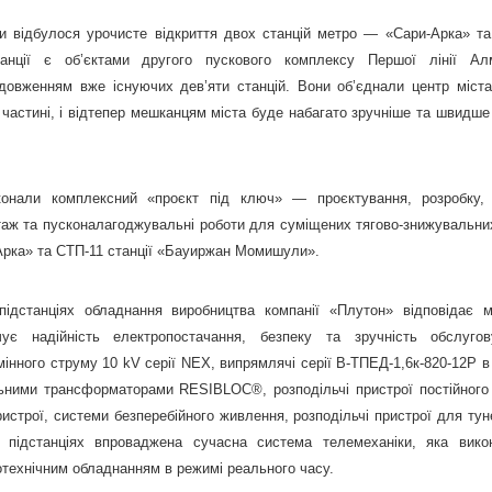
и відбулося урочисте відкриття двох станцій метро — «Сари-Арка» т
нції є об’єктами другого пускового комплексу Першої лінії Алм
одовженням вже існуючих дев’яти станцій. Вони об’єднали центр міста
й частині, і відтепер мешканцям міста буде набагато зручніше та швидше
конали комплексний «проєкт під ключ» — проєктування, розробку,
аж та пусконалагоджувальні роботи для суміщених тягово-знижувальних
Арка» та СТП-11 станції «Бауиржан Момишули».
підстанціях обладнання виробництва компанії «Плутон» відповідає 
чує надійність електропостачання, безпеку та зручність обслуго
мінного струму 10 kV серії NEX, випрямлячі серії В-ТПЕД-1,6к-820-12Р в
ними трансформаторами RESIBLOC®, розподільчі пристрої постійного
ристрої, системи безперебійного живлення, розподільчі пристрої для тун
 підстанціях впроваджена сучасна система телемеханіки, яка вико
технічним обладнанням в режимі реального часу.