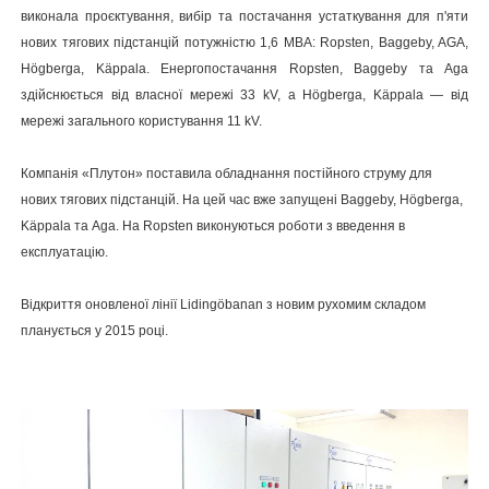
виконала проєктування, вибір та постачання устаткування для п'яти
нових тягових підстанцій потужністю 1,6 МВА: Ropsten, Baggeby, AGA,
Högberga, Käppala. Енергопостачання Ropsten, Baggeby та Aga
здійснюється від власної мережі 33 kV, а Högberga, Käppala — від
мережі загального користування 11 kV.
Компанія «Плутон» поставила обладнання постійного струму для
нових тягових підстанцій. На цей час вже запущені Baggeby, Högberga,
Käppala та Aga. На Ropsten виконуються роботи з введення в
експлуатацію.
Відкриття оновленої лінії Lidingöbanan з новим рухомим складом
планується у 2015 році.