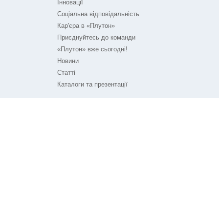
Інновації
Соціальна відповідальність
Кар'єра в «Плутон»
Приєднуйтесь до команди
«Плутон» вже сьогодні!
Новини
Статті
Каталоги та презентації
ПЛУТОН НА ЗВ'ЯЗКУ
Контакти
Технічна підтримка
© ТОВ «Плутон IC» 2026
Розроблено агенством
Frondevo