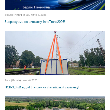
Берлін (Німеччина) / липень 2026
Запрошуємо на виставку InnoTrans2026!
Рига (Латвія) / лютий 2026
ПСК-3,3 кВ від «Плутон» на Латвійській залізниці!