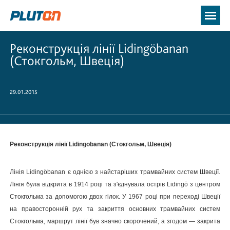
Реконструкція лінії Lidingöbanan
(Стокгольм, Швеція)
29.01.2015
Реконструкція лінії Lidingobanan (Стокгольм, Швеція)
Лінія Lidingöbanan є однією з найстаріших трамвайних систем Швеції.
Лінія була відкрита в 1914 році та з'єднувала острів Lidingö з центром
Стокгольма за допомогою двох гілок. У 1967 році при переході Швеції
на правосторонній рух та закриття основних трамвайних систем
Стокгольма, маршрут лінії був значно скорочений, а згодом — закрита