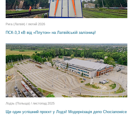
Рига (Латвія) / лютий 2026
ПСК-3,3 кВ від «Плутон» на Латвійській залізниці!
Лодзь (Польща) / листопад 2025
Ще один успішний проєкт у Лодзі! Модернізація депо Chocianowice