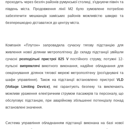
проходить через безліч районів румунської столиці, з'єднуючи північ та
південь міста. Продовження лінії М2 було зумовлене потребою
забезпечити мешканців заміських районів можливістю швидко та
безперешкодно діставатися до центру міста.
Компанія «Плутон» запровадила сучасну тягову підстанцію для
живлення нової ділянки метрополітену. До складу підстанції увійшли
сучасні
розподільні пристрої 825 V
постійного струму, потужні 12-
пульсні
випрямлячі
викотного виконання, надійне обладнання для
секціонування ділянок тягової мережі метрополітену (роз'єднувачі та
шафи управління). Також на підстанції встановлено пристрої
VLD
(Voltage Limiting Device)
, які гарантують безпеку та виключають
можливе ураження електричним струмом пасажирів та персоналу, що
обслуговує підстанцію, при аварійному збільшенні потенціалу понад
встановлені значення.
Система управління обладнанням підстанції виконана на базі нової