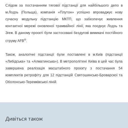
Слідом за постачанням тягової підстанції для найбільшого депо в
м.Лодзь (Польща), компанія «Плутон» успішно впроваджує нову
сучасну модульну підстанцію МКТП, що забезпечує живлення
контактної мережі оновленої трамвайної лінії, яка поєднує Лодзь та
Згеж. В даному проєкті були застосовані бездугові вимикачі постійного
®
струму AFB
.
Також, аналогічні підстанції були поставлені в м.Київ (підстанції
«Либідська» та «Алматинська»). В метрополітені Київа в цей час була
завершена реалізація масштабного проєкту з постачання 54
комплектів ретрофіту для 12 підстанцій Святошинсько-Броварскої та
Оболонсько-Теремківської ліній.
Дивіться також