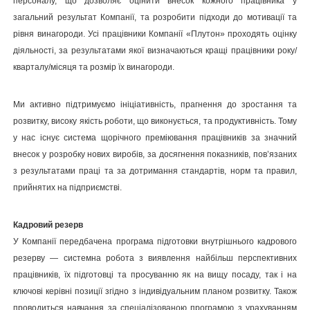
персоналу, що дозволяє оцінити внесок кожного працівника у
загальний результат Компанії, та розробити підходи до мотивації та
рівня винагороди. Усі працівники Компанії «Плутон» проходять оцінку
діяльності, за результатами якої визначаються кращі працівники року/
кварталу/місяця та розмір їх винагороди.
Ми активно підтримуємо ініціативність, прагнення до зростання та
розвитку, високу якість роботи, що виконується, та продуктивність. Тому
у нас існує система щорічного преміювання працівників за значний
внесок у розробку нових виробів, за досягнення показників, пов’язаних
з результатами праці та за дотримання стандартів, норм та правил,
прийнятих на підприємстві.
Кадровий резерв
У Компанії передбачена програма підготовки внутрішнього кадрового
резерву — системна робота з виявлення найбільш перспективних
працівників, їх підготовці та просуванню як на вищу посаду, так і на
ключові керівні позиції згідно з індивідуальним планом розвитку. Також
проводиться навчання за спеціалізованою програмою з урахуванням