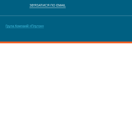
ЗВ'ЯЗАТИСЯ ПО EMAIL
Група Компаній «Плутон»