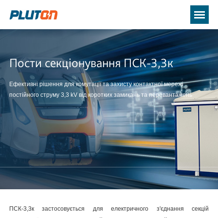
Пости секціонування ПСК-3,3к
Ефективні рішення для комутації та захисту контактної мережі
постійного струму 3,3 kV від коротких замикань та перевантажень
ПСК-3,3к застосовується для електричного з'єднання секцій