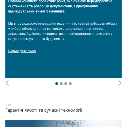
П
Повний комплекс проєктних робіт, включаючи передпроєктне
к
обстеження та розробку документації, з урахуванням
індивідуальних вимог Замовника
В
в
Ми впроваджуємо інноваційні рішення у концепції побудови об'єкта,
с
у виборі обладнання та матеріалів, з дотриманням чинних
о
к
державних будівельних нормативів та міжнародних стандартів у
ї
п
галузі проєктування та будівництва.
л
Більш детально
Б
Гарантія якості та сучасні технології