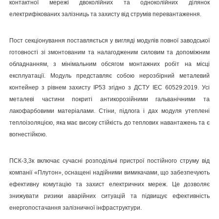
контактної мережі двоколійних та одноколійних ділянок
електрифікованих залізниць та захисту від струмів перевантаження.
Пост секціонування поставляється у вигляді модулів повної заводської
готовності зі змонтованим та налагодженим силовим та допоміжним
обладнанням, з мінімальним обсягом монтажних робіт на місці
експлуатації. Модуль представляє собою нерозбірний металевий
контейнер з рівнем захисту IP53 згідно з ДСТУ IEC 60529:2019. Усі
металеві частини покриті антикорозійними гальванічними та
лакофарбовими матеріалами. Стіни, підлога і дах модуля утеплені
теплоізоляцією, яка має високу стійкість до теплових навантажень та є
вогнестійкою.
ПСК-3,3к включає сучасні розподільчі пристрої постійного струму від
компанії «Плутон», оснащені надійними вимикачами, що забезпечують
ефективну комутацію та захист електричних мереж. Це дозволяє
знижувати ризики аварійних ситуацій та підвищує ефективність
енергопостачання залізничної інфраструктури.