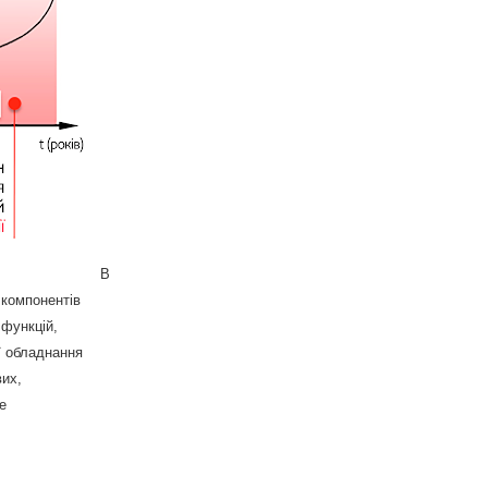
В
 компонентів
 функцій,
ї обладнання
вих,
е