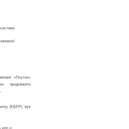
системи
пожежної
мпанії «Плутон»
чно продовжити
.
витку (ЄБРР), був
у 600 V;