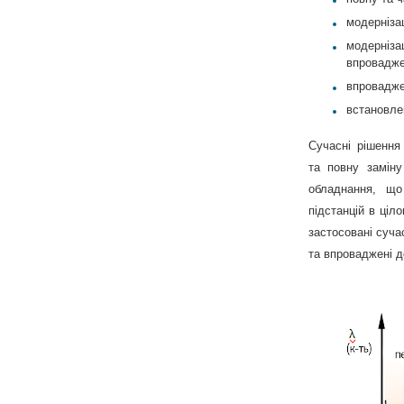
модерніза
модерніза
впровадже
впровадже
встановле
Сучасні рішення
та повну заміну
обладнання, що
підстанцій в ціл
застосовані суча
та впроваджені д