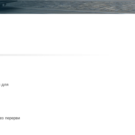
й для
ез перерви