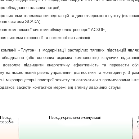
цію обладнання власних потреб;
цію системи телемеханіки підстанцій та диспетчерського пункту (включа
ння системи SCADA);
ння комплексної системи обліку електроенергії АСКОЕ;
ння системи охоронної та пожежної сигналізації.
 компанії «Плутон» з модернізації застарілих тягових підстанцій явля
 обладнання (або основних окремих компонентів) існуючих підстанц
 дозволяє підвищити енергетичну ефективність та перевести обл
ому на якісно новий рівень управління, діагностики та моніторингу. В ра
сні мікропроцесорні пристрої захисту та автоматики з промисловими інт
одаткові захисти контактної мережі від впливу аварійних струмі