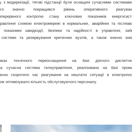
 з модернізації, тягові підстанції були оснащені сучасними системам
ого значно покращився рівень оперативного реагуван
зперервного контролю стану ключових показників енергоси
правління схемою електромережі в нормальних, аварійних та післяав
 показники швидкодії, безпеки та надійності в управлінні, заб
ть системи та резервування критичних вузлів, а також значно зни
ках технічного переоснащення на базі діючого диспетчер
на сучасна система телеуправління, реалізована на базі пром
ачно скоротило час реагування на нештатні ситуації в електропост
кож оптимізувало кількість обслуговуючого персоналу.