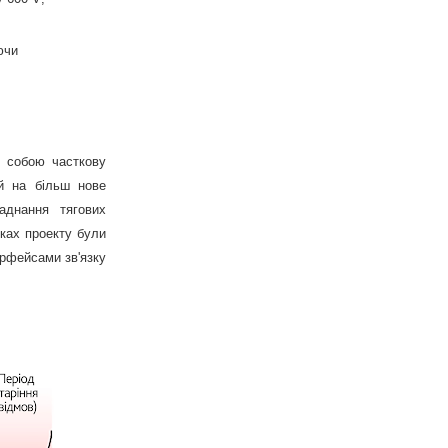
ючи
є собою часткову
ій на більш нове
аднання тягових
мках проекту були
ерфейсами зв'язку