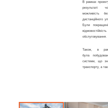
В рамках проекту
результаті ч
можливість бе
дистанційного у
Були покращені
відмовостійкіс
обслуговування.
Також, в рам
була побудова
системи, що зн
транспорту, а та