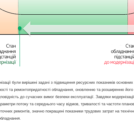
нізації були вирішені задачі з підвищення ресурсних показників основних
йності та ремонтопридатності обладнання, оновленню та розширенню його
повідність до сучасних вимог безпеки експлуатації. Завдяки модернізаці
раметри потоку та середнього часу відмов, тривалості та частоти плано
оточних ремонтів, значно покращені показники трудових затрат на технічн
обладнання.