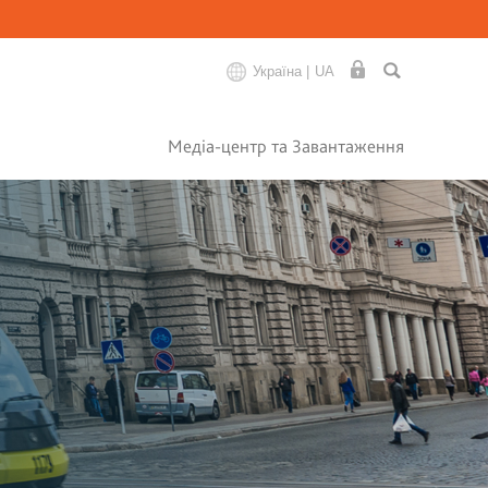
Україна |
UA
Медіа-центр та Завантаження