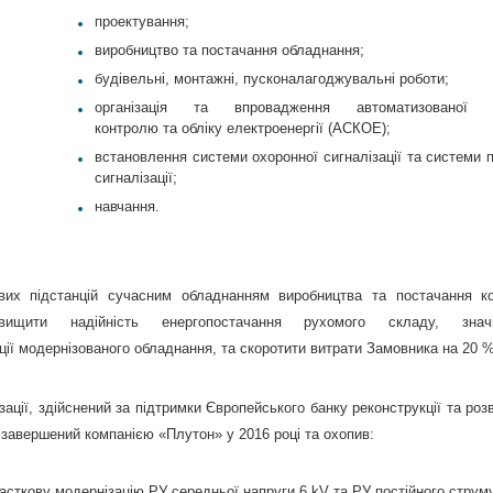
проектування;
виробництво та постачання обладнання;
будівельні, монтажні, пусконалагоджувальні роботи;
організація та впровадження автоматизованої 
контролю та обліку електроенергії (АСКОЕ);
встановлення системи охоронної сигналізації та системи 
сигналізації;
навчання.
вих підстанцій сучасним обладнанням виробництва та постачання ко
вищити надійність енергопостачання рухомого складу, зна
ції модернізованого обладнання, та скоротити витрати Замовника на 20 %
зації, здійснений за підтримки Європейського банку реконструкції та роз
 завершений компанією «Плутон» у 2016 році та охопив:
часткову модернізацію РУ середньої напруги 6 kV та РУ постійного струм