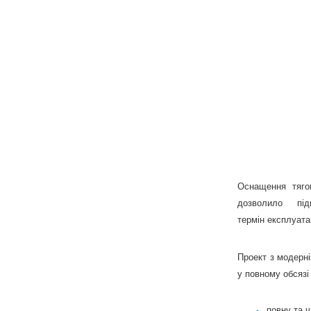
Оснащення тяго
дозволило під
термін експлуата
Проект з модерні
у повному обсязі
повну та 