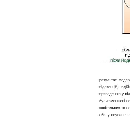
результаті модер
підстанцій, наді
приведенню у від
були зменшені па
капітальних та п
обслуговування 