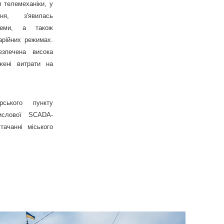
и телемеханіки, у
ня, з'явилась
стеми, а також
арійних режимах.
езпечена висока
жені витрати на
ського пункту
ислової SCADA-
ачанні міського