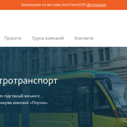
Запрошуємо на виставку InnoTrans2026!
Детальніше
Проєкти
Група компаній
Контакти
ктротранспорт
 підстанцій міського
ицтва компанії «Плутон».