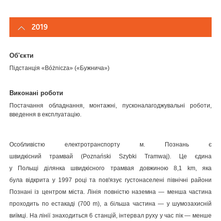
2019
Об'єкти
Підстанція «Bóżnicza» («Бужнича»)
Виконані роботи
Постачання обладнання, монтажні, пусконалагоджувальні роботи,
введення в експлуатацію.
Особливістю електротранспорту м. Познань є
швидкісний трамвай (Poznański Szybki Tramwaj). Це єдина
у Польщі ділянка швидкісного трамвая довжиною 8,1 km, яка
була відкрита у 1997 році та пов'язує густонаселені північні райони
Познані із центром міста. Лінія повністю наземна — менша частина
проходить по естакаді (700 m), а більша частина — у шумозахисній
виїмці. На лінії знаходиться 6 станцій, інтервал руху у час пік — менше