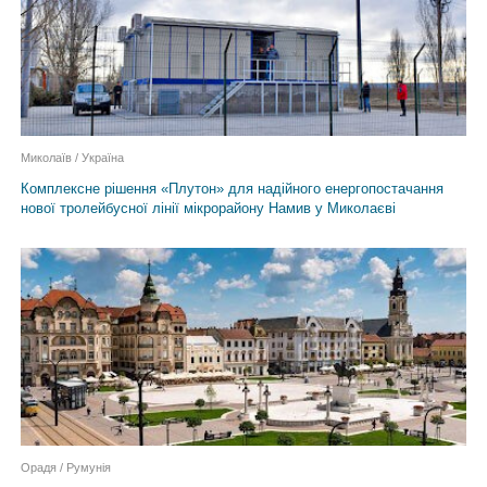
Миколаїв / Україна
Комплексне рішення «Плутон» для надійного енергопостачання
нової тролейбусної лінії мікрорайону Намив у Миколаєві
Орадя / Румунiя