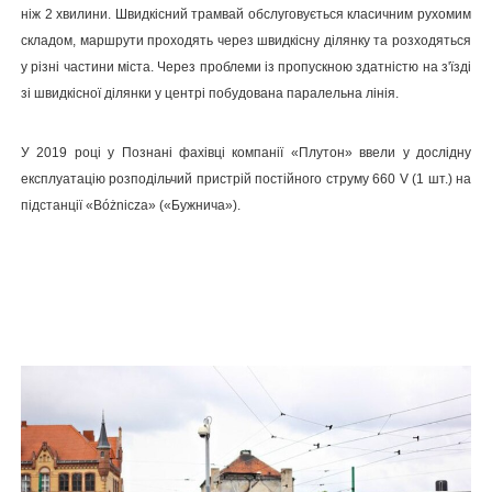
ніж 2 хвилини. Швидкісний трамвай обслуговується класичним рухомим
складом, маршрути проходять через швидкісну ділянку та розходяться
у різні частини міста. Через проблеми із пропускною здатністю на з'їзді
зі швидкісної ділянки у центрі побудована паралельна лінія.
У 2019 році у Познані фахівці компанії «Плутон» ввели у дослідну
експлуатацію розподільчий пристрій постійного струму 660 V (1 шт.) на
підстанції «Bóżnicza» («Бужнича»).