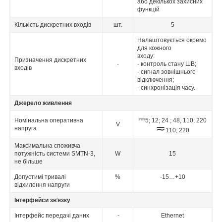
або декількох захисних
функцій
Кількість дискретних входів
шт.
5
Налаштовується окремо
для кожного
входу:
Призначення дискретних
-
- контроль стану ШВ;
входів
- сигнал зовнішнього
відключення;
- синхронізація часу.
Джерело живлення
⎓
Номінальна оперативна
5; 12; 24 ; 48, 110; 220
V
≂
напруга
110; 220
Максимальна споживча
потужність системи SMTN-3,
W
15
не більше
Допустимі тривалі
%
-15…+10
відхилення напруги
Інтерфейси зв
'
язку
Інтерфейс передачі даних
-
Ethernet