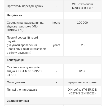
WEB технології
Протоколи передачі даних
-
ModBus TCP/IP
Надійність
Середнє напрацювання на
hours
100 000
відмову пристрою (MIL-
HDBK-217F)
Повний середній термін
служби
(За умови проведення
years
25
необхідних технічних заходів
з обслуговування)
Конструкція
Ступінь захисту модулів
згідно з IEC/EN 60 529/VDE
-
IP3X
0470-1
Охолодження
-
природне, повітряне
Тип кріплення модулів
-
DIN-рейка (TH 35, DIN
46277-3 (EN 50022)
Захисні функції