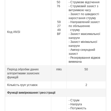
50
- Струмове відсічення
76
- Струмовий захист з
витримкою часу
- Захист по швидкості
наростання струму
59
- Направлений захист
27
по збільшенню
49
струму
Код ANSI
BF
- Захист максимальної
напруги
- Захист мінімальної
напруги
- Ампер-секундний
захист
- Резервування відмов
вимикача
Період обробки даних
mks
50
алгоритмами захисних
функцій
Кількість груп уставок
2
Функції
вимірювання і реєстрації
- Струм
- Напруга
- Потужність