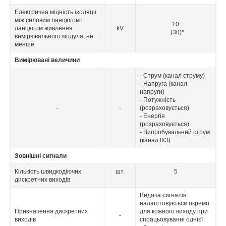
Електрична міцність ізоляції
між силовим ланцюгом і
10
ланцюгом живлення
kV
(30)*
вимірювального модуля, не
менше
Вимірювані величини
- Струм (канал струму)
- Напруга (канал
напруги)
- Потужність
-
-
(розраховується)
- Енергія
(розраховується)
- Випробувальний струм
(канал ІКЗ)
Зовнішні сигнали
Кількість швидкодіючих
шт.
5
дискретних виходів
Видача сигналів
налаштовується окремо
Призначення дискретних
для кожного виходу при
-
виходів
спрацьовуванні однієї