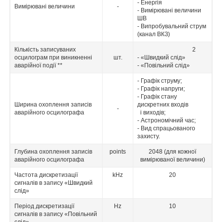
- Енергія
Вимірювані величини
-
- Вимірювані величини
ШВ
- Випробувальний струм
(канал ВКЗ)
Кількість записуваних
2
осцилограм при виникненні
шт.
- «Швидкий слід»
аварійної події **
- «Повільний слід»
- Графік струму;
- Графік напруги;
- Графік стану
Ширина охоплення записів
дискретних входів
-
аварійного осцилографа
і виходів;
- Астрономічний час;
- Вид спрацьованого
захисту.
Глубина охоплення записів
points
2048 (для кожної
аварійного осцилографа
вимірюваної величини)
Частота дискретизації
kHz
20
сигналів в запису «Швидкий
слід»
Період дискретизації
Hz
10
сигналів в запису «Повільний