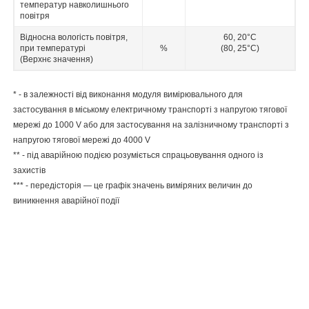
температур навколишнього
повітря
Відносна вологість повітря,
60, 20°C
при температурі
%
(80, 25°C)
(Верхнє значення)
* -
в залежності від виконання модуля вимірювального для
застосування в міському електричному транспорті з напругою тягової
мережі до 1000 V або для застосування на залізничному транспорті з
напругою тягової мережі до 4000 V
** - під аварійною подією розуміється спрацьовування одного із
захистів
*** -
передісторія — це графік значень виміряних величин до
виникнення аварійної події