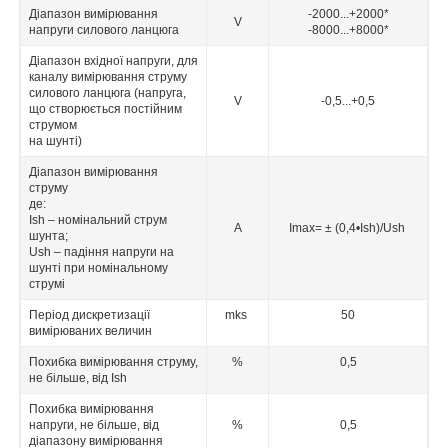
Діапазон вимірювання
-2000...+2000*
V
напруги силового ланцюга
-8000...+8000*
Діапазон вхідної напруги, для
каналу вимірювання струму
силового ланцюга (напруга,
V
-0,5...+0,5
що створюється постійним
струмом
на шунті)
Діапазон вимірювання
струму
де:
Ish – номінальний струм
А
Imax= ± (0,4•Ish)/Ush
шунта;
Ush – падіння напруги на
шунті при номінальному
струмі
Період дискретизації
mks
50
вимірюваних величин
Похибка вимірювання струму,
%
0,5
не більше, від Ish
Похибка вимірювання
напруги, не більше, від
%
0,5
діапазону вимірювання