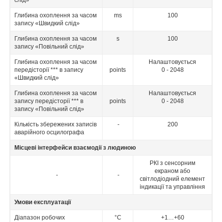
слід»
Глибина охоплення за часом
ms
100
запису «Швидкий слід»
Глибина охоплення за часом
s
100
запису «Повільний слід»
Глибина охоплення за часом
Налаштовується
передісторії *** в запису
points
0 - 2048
«Швидкий слід»
Глибина охоплення за часом
Налаштовується
запису передісторії *** в
points
0 - 2048
запису «Повільний слід»
Кількість збережених записів
-
200
аварійного осцилографа
Місцеві інтерфейси взаємодії з людиною
РКІ з сенсорним
екраном або
-
-
світлодіодний елемент
індикації та управління
Умови експлуатації
Діапазон робочих
°C
+1…+60