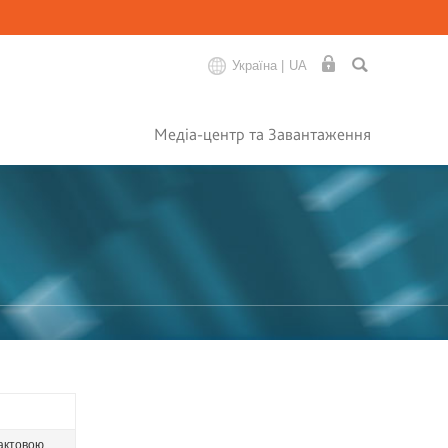
Україна |
UA
Медіа-центр та Завантаження
тактовою