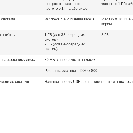
процесор з тактовою
частотою 1 ГГц а
частотою 1 ГГц або вище
 система
Windows 7 або пізніша версія
Mac OS X 10,12 аб
версія
 пам'ять
1 ГБ (для 32-розрядних
2 ГБ
систем);
2 ГБ (для 64-розрядних
систем)
е на жорсткому диску
30 МБ вільного місця на диску
Роздільна здатність 1280 x 800
вимоги до системи
Наявність порту USB для підключення змінних носії