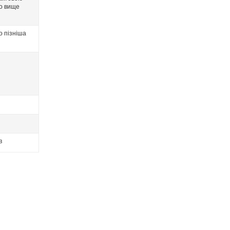
бо вище
о пізніша
в