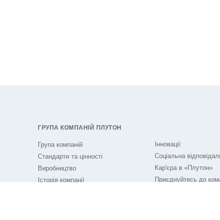
ГРУПА КОМПАНІЙ ПЛУТОН
Інновації
Група компаній
Соціальна відповідал
Стандарти та цінності
Кар'єра в «Плутон»
Виробництво
Приєднуйтесь до ком
Історія компанії
«Плутон» вже сьогодн