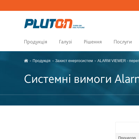
Продукція
Галузі
Рішення
Послуги
Продукція
Захист енергосистем
ALARM VIEWER - перегл
Cистемні вимоги Alar
Процесор