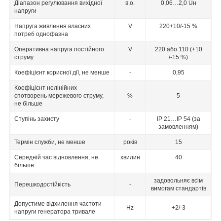
Діапазон регулювання вихідної
в.о.
0,06…2,0 Uн
напруги
Напруга живлення власних
V
220+10/-15 %
потреб однофазна
Оперативна напруга постійного
V
220 або 110 (+10
струму
/-15 %)
Коефіцієнт корисної дії, не менше
-
0,95
Коефіцієнт нелінійних
спотворень мережевого струму,
%
5
не більше
Ступінь захисту
-
IP 21…IP 54 (за
замовленням)
Термін служби, не менше
років
15
Середній час відновлення, не
хвилин
40
більше
задовольняє всім
Перешкодостійкість
-
вимогам стандартів
Допустиме відхилення частоти
Hz
+2/-3
напруги генератора тривале