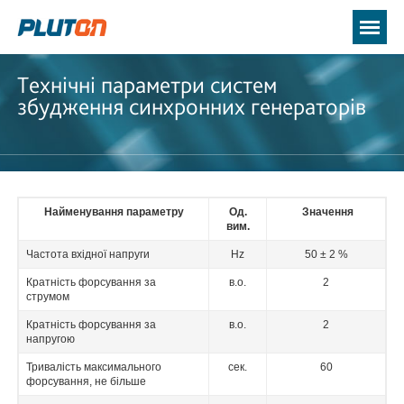
Технічні параметри систем
збудження синхронних генераторів
Найменування параметру
Од.
Значення
вим.
Частота вхідної напруги
Hz
50 ± 2 %
Кратність форсування за
в.о.
2
струмом
Кратність форсування за
в.о.
2
напругою
Тривалість максимального
сек.
60
форсування, не більше