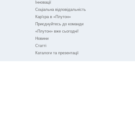
Інновації
Соціальна відповідальність
Кар'єра в «Плутон»
Приєднуйтесь до команди
«Плутон» вже сьогодні!
Новини
Статті
Каталоги та презентації
ПЛУТОН НА ЗВ'ЯЗКУ
Контакти
Технічна підтримка
© ТОВ «Плутон IC» 2026
Розроблено агенством
Frondevo