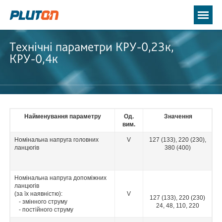
Технічні параметри КРУ-0,23к,
КРУ-0,4к
Найменування параметру
Од.
Значення
вим.
Номінальна напруга головних
V
127 (133), 220 (230),
ланцюгів
380 (400)
Номінальна напруга допоміжних
ланцюгів
(за їх наявністю):
V
127 (133), 220 (230)
- змінного струму
24, 48, 110, 220
- постійного струму