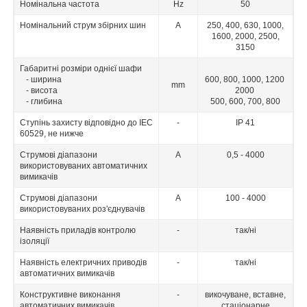
Номінальна частота
Hz
50
Номінальний струм збірних шин
А
250, 400, 630, 1000,
1600, 2000, 2500,
3150
Габаритні розміри однієї шафи
- ширина
600, 800, 1000, 1200
mm
- висота
2000
- глибина
500, 600, 700, 800
Ступінь захисту відповідно до IEC
-
IP 41
60529, не нижче
Струмові діапазони
А
0,5 - 4000
використовуваних автоматичних
вимикачів
Струмові діапазони
А
100 - 4000
використовуваних роз'єднувачів
Наявність приладів контролю
-
так/ні
ізоляції
Наявність електричних приводів
-
так/ні
автоматичних вимикачів
Конструктивне виконання
-
викочуване, вставне,
автоматичних вимикачів
стацiонарне