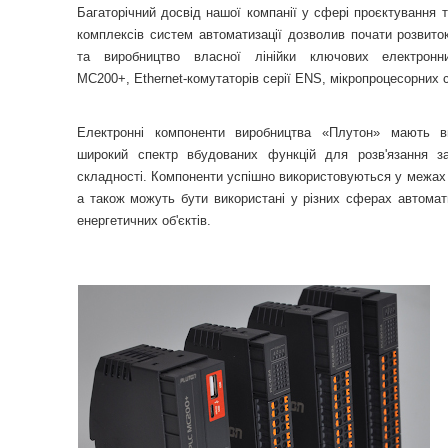
Багаторічний досвід нашої компанії у сфері проєктування 
комплексів систем автоматизації дозволив почати розвито
та виробництво власної лінійки ключових електронни
MC200+, Ethernet-комутаторів серії ENS, мікропроцесорних 
Електронні компоненти виробництва «Плутон» мають ви
широкий спектр вбудованих функцій для розв'язання за
складності. Компоненти успішно використовуються у межах р
а також можуть бути використані у різних сферах автомат
енергетичних об'єктів.