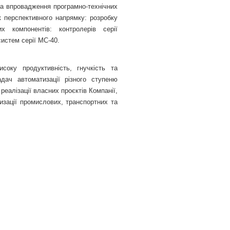
та впровадження програмно-технічних
к перспективного напрямку: розробку
х компонентів: контролерів серії
систем серії MC-40.
соку продуктивність, гнучкість та
дач автоматизації різного ступеню
еалізації власних проєктів Компанії,
изації промислових, транспортних та