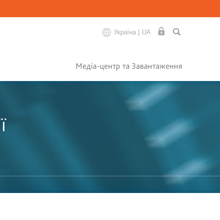
Україна |
UA
Медіа-центр та Завантаження
ї