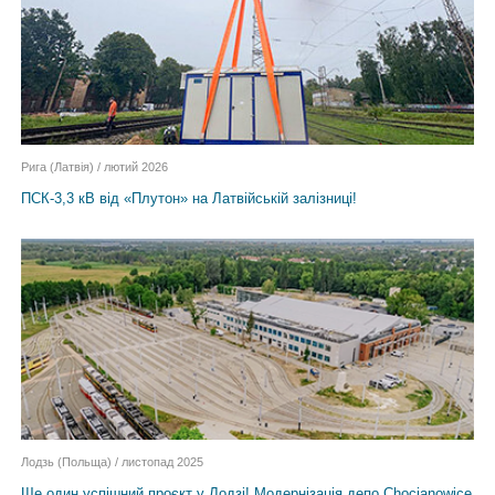
Рига (Латвія) / лютий 2026
ПСК-3,3 кВ від «Плутон» на Латвійській залізниці!
Лодзь (Польща) / листопад 2025
Ще один успішний проєкт у Лодзі! Модернізація депо Chocianowice