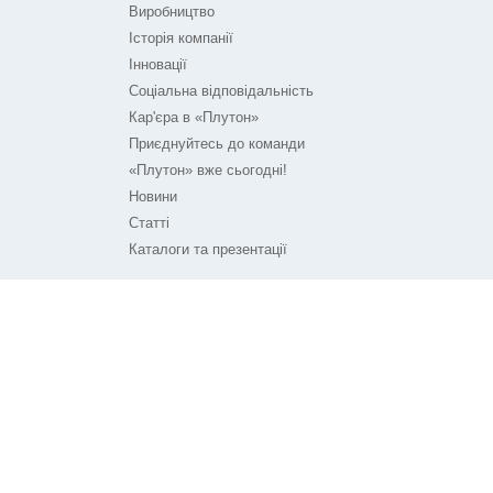
Виробництво
Історія компанії
Інновації
Соціальна відповідальність
Кар'єра в «Плутон»
Приєднуйтесь до команди
«Плутон» вже сьогодні!
Новини
Статті
Каталоги та презентації
ПЛУТОН НА ЗВ'ЯЗКУ
Контакти
Технічна підтримка
© ТОВ «Плутон IC» 2026