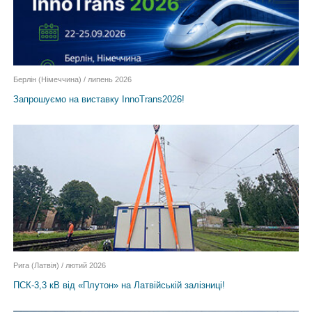
Берлін (Німеччина) / липень 2026
Запрошуємо на виставку InnoTrans2026!
Рига (Латвія) / лютий 2026
ПСК-3,3 кВ від «Плутон» на Латвійській залізниці!